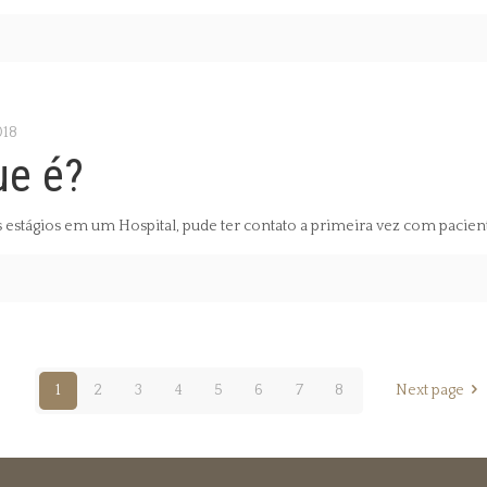
018
ue é?
 estágios em um Hospital, pude ter contato a primeira vez com paci
1
2
3
4
5
6
7
8
Next page