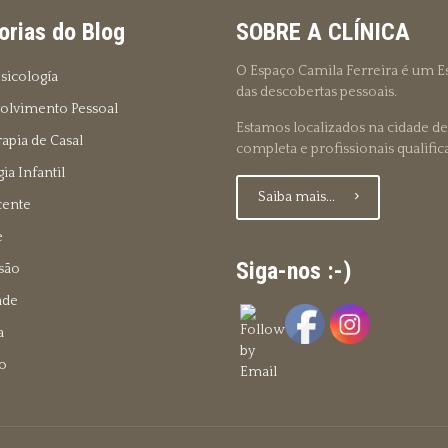
orias do Blog
SOBRE A CLÍNICA
O Espaço Camila Ferreira é um Es
sicología
das descobertas pessoais.
olvimento Pessoal
Estamos localizados na cidade de
rapia de Casal
completa e profissionais qualifi
ia Infantil
Saiba mais...
cente
e
Siga-nos :-)
são
ade
a
o