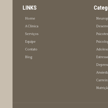
LINKS
Categ
Home
Neurop
A Clínica
Desenv
Serviços
Psicote
Equipe
Psicolog
Contato
Adoles
Blog
Estress
Depres
Ansied
Carreir
Nutriçã